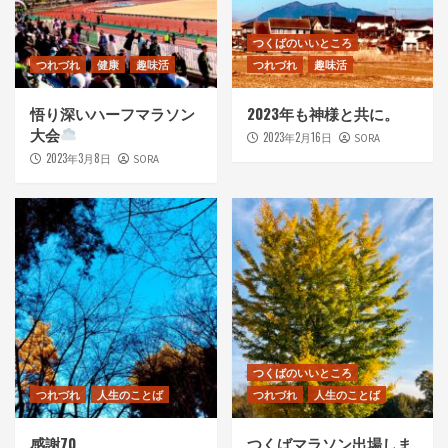
つくばのいいところ
つれづれ
健康
趣味活
つれづれ
趣味活
悟り深いハーフマラソン
2023年も神様と共に。
大会
2023年2月16日
SORA
2023年3月8日
SORA
つくばのいいところ
つれづれ
人生のことば
つれづれ
人生のことば
感謝70
つくばマラソン出場しま