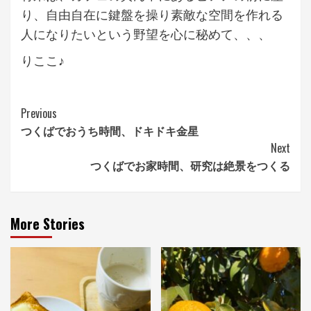
り、自由自在に鍵盤を操り素敵な空間を作れる
人になりたいという野望を心に秘めて、、、
りここ♪
Continue
Previous
つくばでおうち時間、ドキドキ金星
Reading
Next
つくばでお家時間、研究は絶景をつくる
More Stories