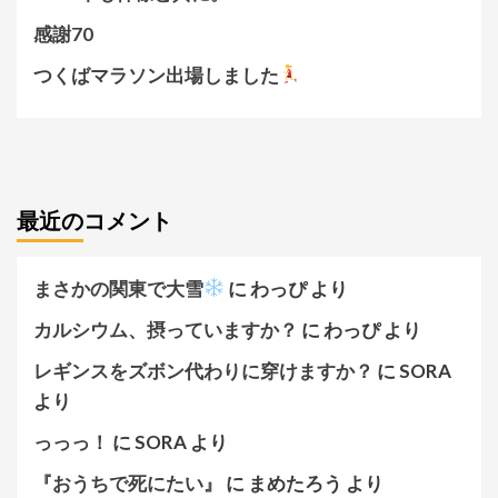
感謝70
つくばマラソン出場しました
最近のコメント
まさかの関東で大雪
に
わっぴ
より
カルシウム、摂っていますか？
に
わっぴ
より
レギンスをズボン代わりに穿けますか？
に
SORA
より
っっっ！
に
SORA
より
『おうちで死にたい』
に
まめたろう
より