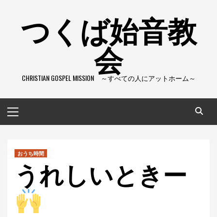
コ
つくば始音教
ン
テ
会
ン
ツ
へ
CHRISTIAN GOSPEL MISSION ～すべての人にアットホーム～
ス
キ
ッ
メ
プ
イ
ン
メ
ニ
おうち時間
うれしいときー
ュ
ー