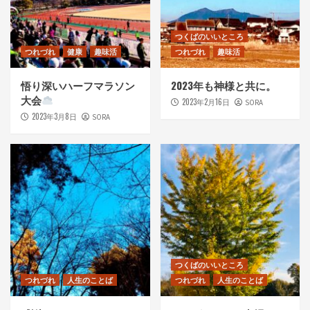
つくばのいいところ
つれづれ
健康
趣味活
つれづれ
趣味活
悟り深いハーフマラソン
2023年も神様と共に。
大会
2023年2月16日
SORA
2023年3月8日
SORA
つくばのいいところ
つれづれ
人生のことば
つれづれ
人生のことば