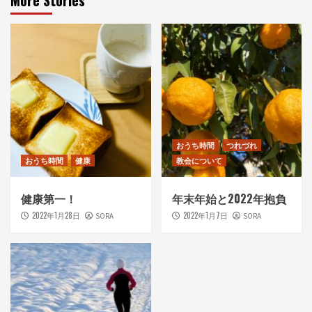
More Stories
おうち時間
つれづれ
おうち時間
健康
教会について
健康第一！
年末年始と2022年抱負
2022年1月28日
2022年1月7日
SORA
SORA