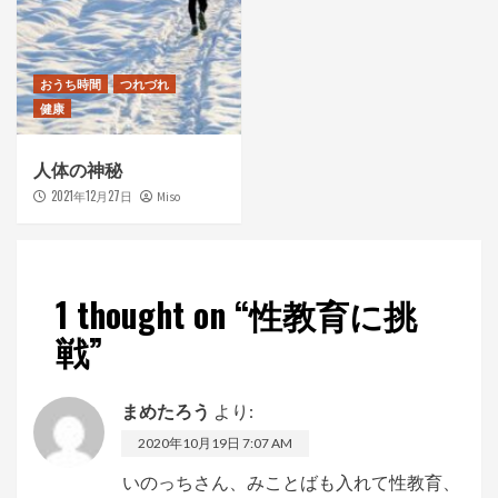
おうち時間
つれづれ
健康
人体の神秘
2021年12月27日
Miso
1 thought on “
性教育に挑
戦
”
まめたろう
より:
2020年10月19日 7:07 AM
いのっちさん、みことばも入れて性教育、