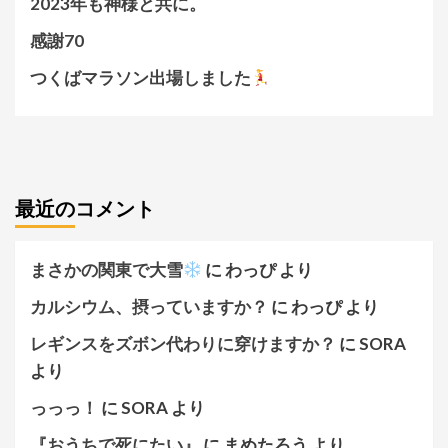
2023年も神様と共に。
感謝70
つくばマラソン出場しました
最近のコメント
まさかの関東で大雪
に
わっぴ
より
カルシウム、摂っていますか？
に
わっぴ
より
レギンスをズボン代わりに穿けますか？
に
SORA
より
っっっ！
に
SORA
より
『おうちで死にたい』
に
まめたろう
より