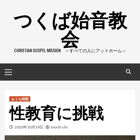
コ
つくば始音教
ン
テ
会
ン
ツ
へ
CHRISTIAN GOSPEL MISSION ～すべての人にアットホーム～
ス
キ
ッ
メ
プ
イ
ン
メ
ニ
おうち時間
性教育に挑戦
ュ
ー
2020年10月19日
Inochi-chi